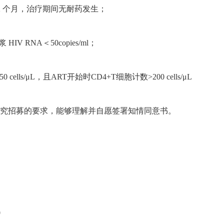
≥12 个月，治疗期间无耐药发生；
V RNA＜50copies/ml；
cells/μL，且ART开始时CD4+T细胞计数>200 cells/μL
研究招募的要求，能够理解并自愿签署知情同意书。
0