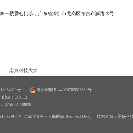
栋一楼爱心门诊，广东省深圳市龙岗区布吉布澜路29号
南方科技大学
18054911号-2
粤公网安备 44030702003859号
邮编：518112
0755-61238928
备18054911号-2 深圳市第三人民医院 Reserved Design | 技术支持：意盛科