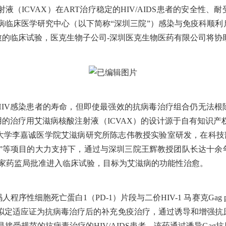
射液（ICVAX）在ART治疗稳定的HIV/AIDS患者的安全性、
病临床医学研究中心（以下简称“深圳三院”）感染与免疫科顺
愈的临床试验，医克生物子公司-深圳医克生物医药有限公司将协
HIV感染患者的寿命，但即使最强效的抗病毒治疗组合仍无法根
的治疗用艾滋病核酸注射液（ICVAX）的设计源于自有知识产
港大学李嘉诚医学院艾滋病研究所陈志伟教授实验室研发，在科技部
程”等项目的大力支持下，通过与深圳三院王辉教授团队长达十余
得国家药监局批准进入临床试验，目标为艾滋病的功能性治愈。
细胞死亡蛋白1（PD-1）片段与二价HIV-1 马赛克Gag p41抗原（
拟定适应证为抗病毒治疗后的补充免疫治疗，通过诱导和增强抗
群是接受规范的抗病毒治疗的HIV/AIDS患者。该药通过诱导Ga