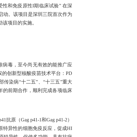
耐受性和免疫原性I期临床试验” 在深
利启动。该项目是深圳三院首次作为
助该项目的实施。
除病毒，至今尚无有效的能推广应
权的创新型核酸疫苗技术平台：PD
传染病“十二五”、“十三五”重大
年的前期合作，顺利完成各项临床
Gag p41-1和Gag p41-2）
原特异性的细胞免疫反应，促成HI
g抗原特异性，促使多功能、具有抗病