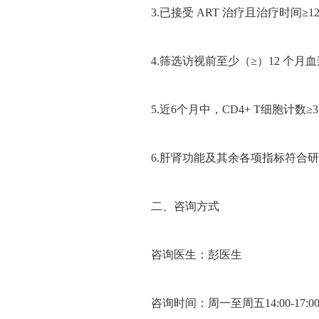
3.已接受 ART 治疗且治疗时间
4.筛选访视前至少（≥）12 个月血浆 HI
5.近6个月中，CD4+ T细胞计数≥350 
6.肝肾功能及其余各项指标符合
二、咨询方式
咨询医生：彭医生
咨询时间：周一至周五14:00-17:0